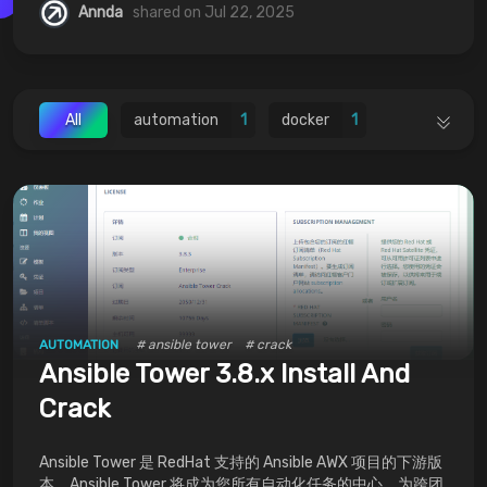
Annda
shared on Jul 22, 2025
All
automation
1
docker
1
ansible
1
AUTOMATION
# ansible tower
# crack
Ansible Tower 3.8.x Install And
Crack
Ansible Tower 是 RedHat 支持的 Ansible AWX 项目的下游版
本，Ansible Tower 将成为您所有自动化任务的中心，为跨团