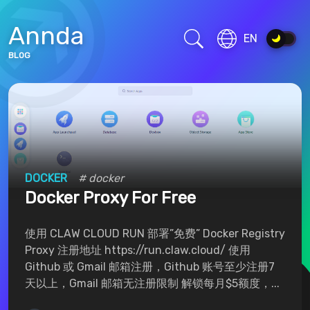
Annda
EN
BLOG
2
3
3
Articles
Categories
Tags
HOME
ARCHIVES
DOCKER
# docker
TAGS
Docker Proxy For Free
使用 CLAW CLOUD RUN 部署”免费” Docker Registry
Proxy 注册地址 https://run.claw.cloud/ 使用
Github 或 Gmail 邮箱注册，Github 账号至少注册7
天以上，Gmail 邮箱无注册限制 解锁每月$5额度，...